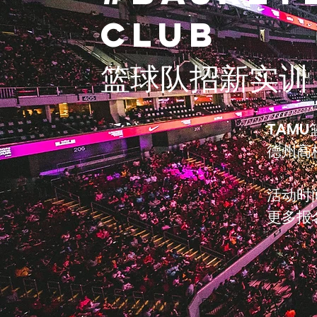
CluB
篮球队招新实训
TAM
德州高
活动时间
​更多