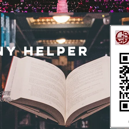
ny hELPER
大家有
们噢~​
号