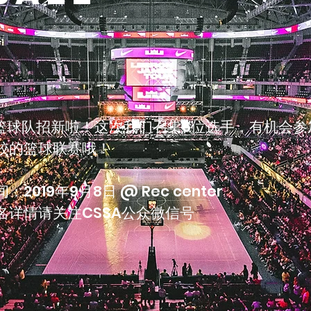
U篮球队招新啦！这次我们召集6位选手，有机会参
校的篮球联赛哦！
：2019年9月8日 @ Rec center
报名详情请关注CSSA公众微信号