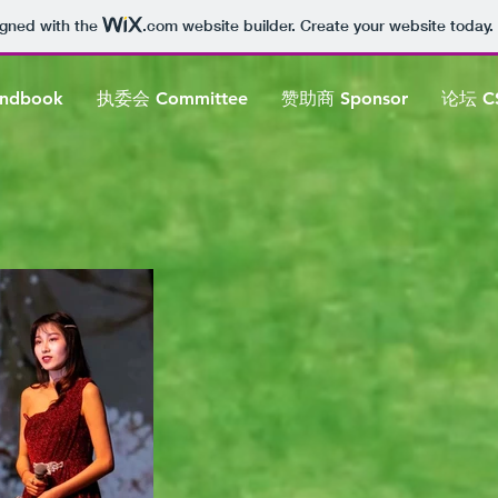
igned with the
.com
website builder. Create your website today.
ndbook
执委会 Committee
赞助商 Sponsor
论坛 CS